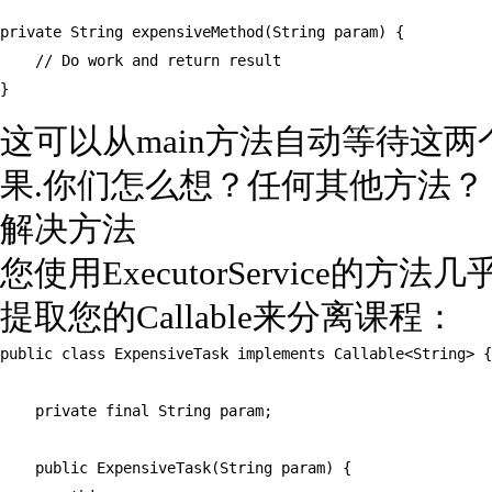
private String expensiveMethod(String param) {

    // Do work and return result

}
这可以从main方法自动等待这
果.你们怎么想？任何其他方法？
解决方法
您使用ExecutorService的
提取您的Callable来分离课程：
public class ExpensiveTask implements Callable<String> {

    private final String param;

    public ExpensiveTask(String param) {
