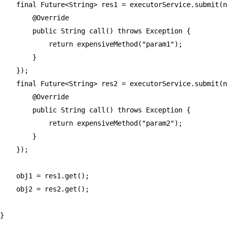
    final Future<String> res1 = executorService.submit(n
        @Override

        public String call() throws Exception {

            return expensiveMethod("param1");

        }

    });

    final Future<String> res2 = executorService.submit(n
        @Override

        public String call() throws Exception {

            return expensiveMethod("param2");

        }

    });

    obj1 = res1.get();

    obj2 = res2.get();

}
