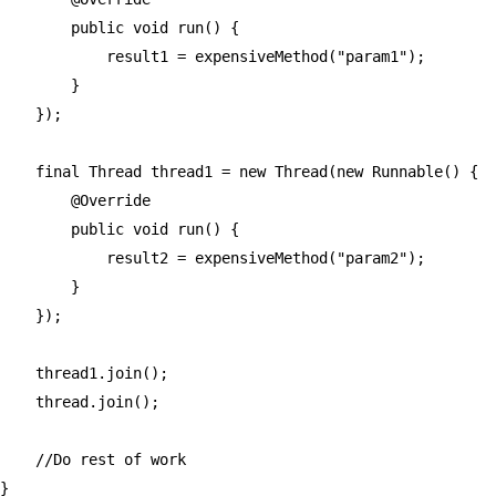
        public void run() {

            result1 = expensiveMethod("param1");

        }

    });

    final Thread thread1 = new Thread(new Runnable() {

        @Override

        public void run() {

            result2 = expensiveMethod("param2");

        }

    });

    thread1.join();

    thread.join();

    //Do rest of work

}
