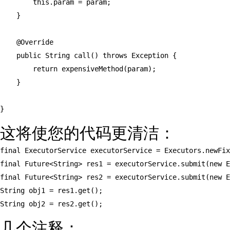
        this.param = param;

    }

    @Override

    public String call() throws Exception {

        return expensiveMethod(param);

    }

}
这将使您的代码更清洁：
final ExecutorService executorService = Executors.newFix
final Future<String> res1 = executorService.submit(new E
final Future<String> res2 = executorService.submit(new E
String obj1 = res1.get();

String obj2 = res2.get();
几个注释：