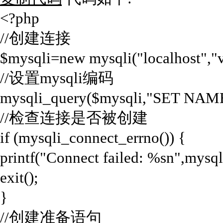
<?php
//创建连接
$mysqli=new mysqli("localhost","v
//设置mysqli编码
mysqli_query($mysqli,"SET NAME
//检查连接是否被创建
if (mysqli_connect_errno()) {
printf("Connect failed: %sn",mysql
exit();
}
//创建准备语句