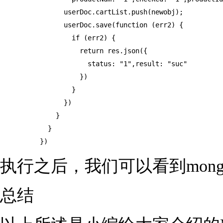
                userDoc.cartList.push(newobj);

                userDoc.save(function (err2) {

                  if (err2) {

                    return res.json({

                      status: "1",result: "suc"

                    })

                  }

                })

              }

            }

          })
执行之后，我们可以看到mongodb
总结