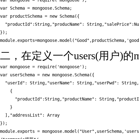
var mongoose = require('mongoose');

var Schema = mongoose.Schema;

var productSchema = new Schema({

  "productId":String,"producName": String,"salePrice":Nu
});

module.exports=mongoose.model("Good",productSchema,'good
二，在定义一个users(用户)的mo
var mongoose = require('mongoose');

var userSchema = new mongoose.Schema({

  "userId": String,"userName": String,"userPwd": String,
    {

      "productId":String,"productName": String,"productI
    }

  ],"addressList": Array

});

module.exports = mongoose.model("User",userSchema,'users