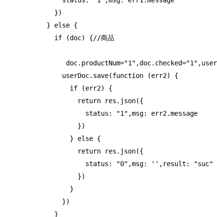
                status: "1",msg: err1.message

              })

            } else {

              if (doc) {//商品

                 doc.productNum="1",doc.checked="1",user
                userDoc.save(function (err2) {

                  if (err2) {

                    return res.json({

                      status: "1",msg: err2.message

                    })

                  } else {

                    return res.json({

                      status: "0",msg: '',result: "suc"

                    })

                  }

                })

              }
