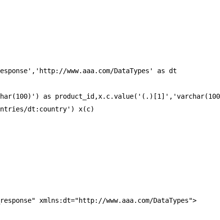
esponse','http://www.aaa.com/DataTypes' as dt

har(100)') as product_id,x.c.value('(.)[1]','varchar(100
ntries/dt:country') x(c)
response" xmlns:dt="http://www.aaa.com/DataTypes">
