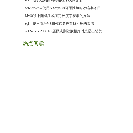
sql – 随机遇到的网络路径未找到异常
sql-server – 使用AlwaysOn可用性组时收缩事务日
MySQL中随机生成固定长度字符串的方法
sql – 使用表,字段和模式名称查找引用的表名
sql Server 2008 R2还原或删除数据库时总是出错的
热点阅读