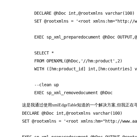
     DECLARE @hDoc int,@rootxmlns varchar(100)

     SET @rootxmlns = '<root xmlns:hm="http://w
     EXEC sp_xml_preparedocument @hDoc OUTPUT,@
     SELECT *

     FROM OPENXML(@hDoc,'//hm:product',2)

     WITH ([hm:product_id] int,[hm:countries] v
     --clean up 

     EXEC sp_xml_removedocument @hDoc
这是我通过使用xmlEdgeTable知道的一个解决方案,但我正
DECLARE @hDoc int,@rootxmlns varchar(100)

SET @rootxmlns = '<root xmlns:hm="http://www.aa