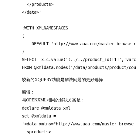
  </products>

</data>'

;WITH XMLNAMESPACES 

(

    DEFAULT 'http://www.aaa.com/master_browse_r
)

SELECT  x.c.value('(../../product_id)[1]','varc
FROM @xmldata.nodes('/data/products/product/cou
较新的XQUERY功能是解决问题的更好选择.
编辑：
与OPENXML相同的解决方案是：
declare @xmldata xml    

set @xmldata = 

'<data xmlns="http://www.aaa.com/master_browse_
  <products>
