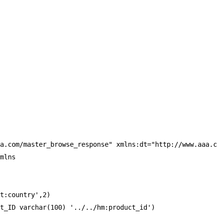
a.com/master_browse_response" xmlns:dt="http://www.aaa.c
mlns

t:country',2)

t_ID varchar(100) '../../hm:product_id')
