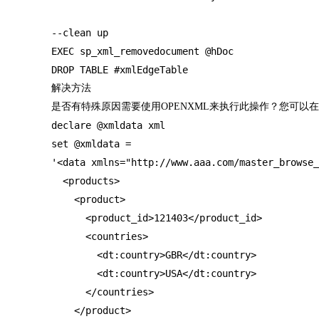
--clean up 

EXEC sp_xml_removedocument @hDoc

DROP TABLE #xmlEdgeTable
解决方法
是否有特殊原因需要使用OPENXML来执行此操作？您可以在2
declare @xmldata xml    

set @xmldata = 

'<data xmlns="http://www.aaa.com/master_browse_
  <products>

    <product>

      <product_id>121403</product_id>

      <countries>

        <dt:country>GBR</dt:country>

        <dt:country>USA</dt:country>

      </countries>

    </product>
