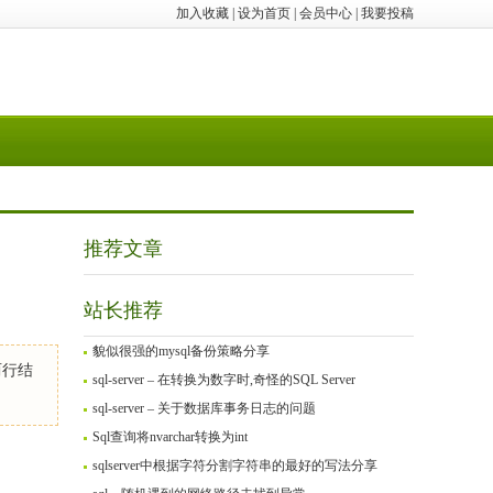
加入收藏
|
设为首页
|
会员中心
|
我要投稿
推荐文章
站长推荐
貌似很强的mysql备份策略分享
两行结
sql-server – 在转换为数字时,奇怪的SQL Server
sql-server – 关于数据库事务日志的问题
Sql查询将nvarchar转换为int
sqlserver中根据字符分割字符串的最好的写法分享