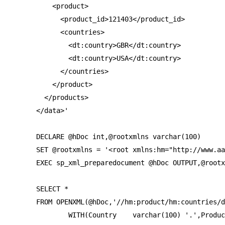
    <product>

      <product_id>121403</product_id>

      <countries>

        <dt:country>GBR</dt:country>

        <dt:country>USA</dt:country>

      </countries>

    </product>

  </products>

</data>'

DECLARE @hDoc int,@rootxmlns varchar(100)

SET @rootxmlns = '<root xmlns:hm="http://www.aa
EXEC sp_xml_preparedocument @hDoc OUTPUT,@rootx
SELECT *

FROM OPENXML(@hDoc,'//hm:product/hm:countries/d
        WITH(Country    varchar(100) '.',Produc