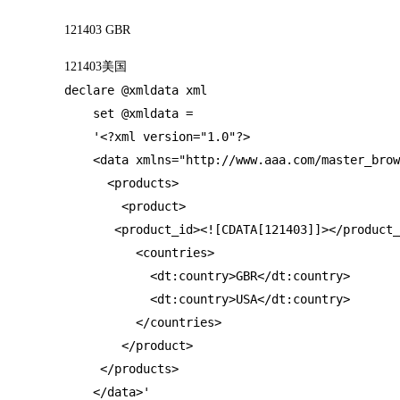
121403 GBR
121403美国
declare @xmldata xml

    set @xmldata = 

    '<?xml version="1.0"?>

    <data xmlns="http://www.aaa.com/master_brow
      <products>

        <product>

       <product_id><![CDATA[121403]]></product_
          <countries>

            <dt:country>GBR</dt:country>

            <dt:country>USA</dt:country>

          </countries>

        </product>

     </products>

    </data>'
