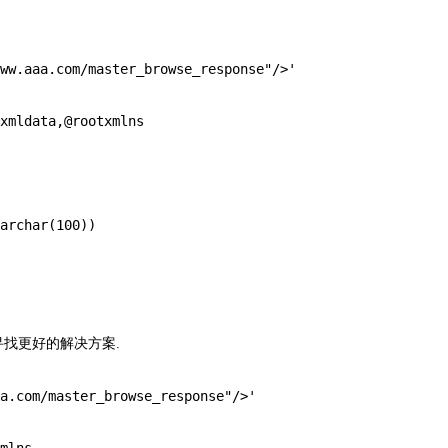
ww.aaa.com/master_browse_response"/>'

xmldata,@rootxmlns  

archar(100))

在寻找更好的解决方案.
a.com/master_browse_response"/>'
