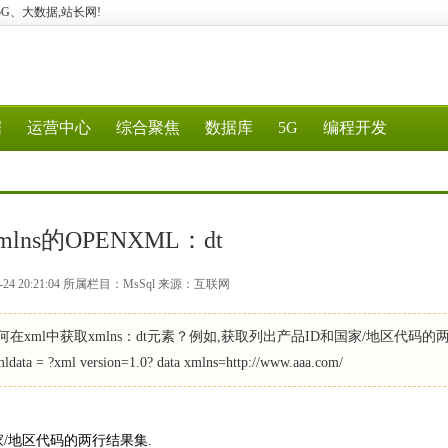
算、5G、大数据,站长网!
据
运营中心
综合聚焦
数据库
5G
编程开发
带xmlns的OPENXML：dt
-24 20:21:04 所属栏目：MsSql 来源：互联网
. 如何在xml中获取xmlns：dt元素？例如,获取列出产品ID和国家/地区代码的
ta = ?xml version=1.0? data xmlns=http://www.aaa.com/
国家/地区代码的两行结果集.