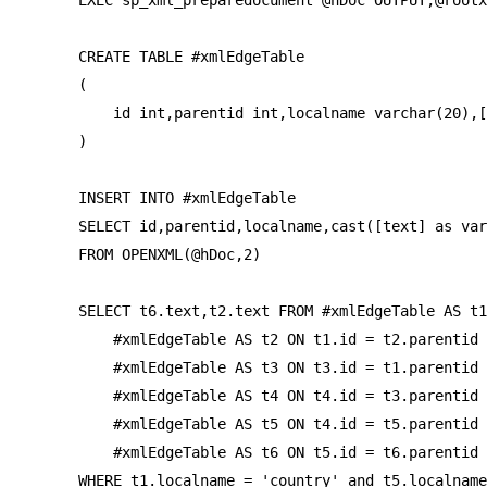
EXEC sp_xml_preparedocument @hDoc OUTPUT,@rootx
CREATE TABLE #xmlEdgeTable

( 

    id int,parentid int,localname varchar(20),[
)

INSERT INTO #xmlEdgeTable

SELECT id,parentid,localname,cast([text] as var
FROM OPENXML(@hDoc,2)

SELECT t6.text,t2.text FROM #xmlEdgeTable AS t1
    #xmlEdgeTable AS t2 ON t1.id = t2.parentid 
    #xmlEdgeTable AS t3 ON t3.id = t1.parentid 
    #xmlEdgeTable AS t4 ON t4.id = t3.parentid 
    #xmlEdgeTable AS t5 ON t4.id = t5.parentid 
    #xmlEdgeTable AS t6 ON t5.id = t6.parentid 

WHERE t1.localname = 'country' and t5.localname