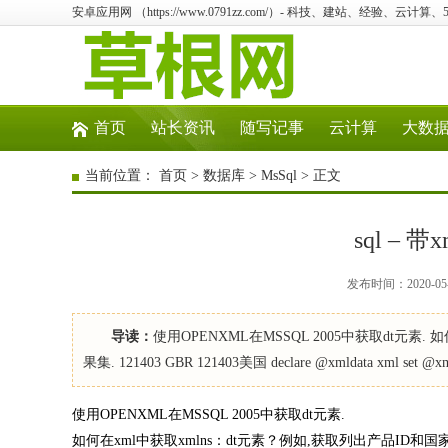
安卓应用网 （https://www.0791zz.com/）- 科技、建站、经验、云计
首页
站长资讯
随写记事
云计算
大数
当前位置：
首页
>
数据库
>
MsSql
> 正文
sql – 
发布时间：2020-05
导读：
使用OPENXML在MSSQL 2005中获取dt元素
果集. 121403 GBR 121403美国 declare @xmldata xml set @xmlda
使用OPENXML在MSSQL 2005中获取dt元素.
如何在xml中获取xmlns：dt元素？例如,获取列出产品ID和