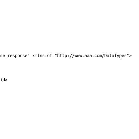
se_response" xmlns:dt="http://www.aaa.com/DataTypes">

id>
