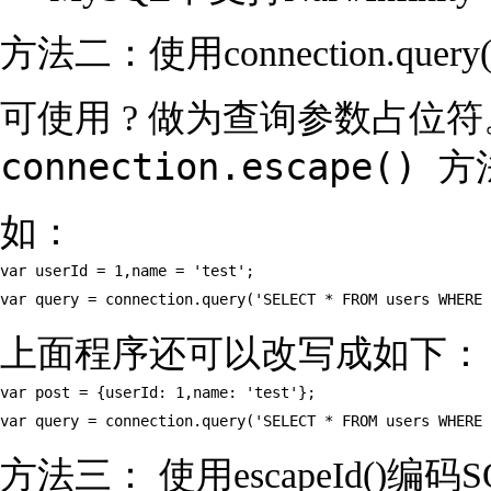
方法二：使用connection.qu
可使用 ? 做为查询参数占
connection.escape()
方
如：
var userId = 1,name = 'test';

var query = connection.query('SELECT * FROM users WHERE 
上面程序还可以改写成如下：
var post = {userId: 1,name: 'test'};

var query = connection.query('SELECT * FROM users WHERE 
方法三： 使用escapeId()编