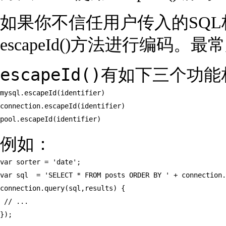
如果你不信任用户传入的SQ
escapeId()方法进行编码。
escapeId()
有如下三个功能
mysql.escapeId(identifier)

connection.escapeId(identifier)

pool.escapeId(identifier)
例如：
var sorter = 'date';

var sql  = 'SELECT * FROM posts ORDER BY ' + connection.
connection.query(sql,results) {

 // ...

});