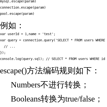
mysql.escape(param)

connection.escape(param)

pool.escape(param)
例如：
var userId = 1,name = 'test';

var query = connection.query('SELECT * FROM users WHERE 
  // ...

});

console.log(query.sql); // SELECT * FROM users WHERE id 
escape()方法编码规则如下：
Numbers不进行转换；
Booleans转换为true/false；